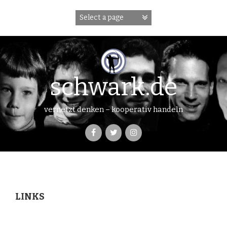
Skip
to
content
schwark.de
vernetzt denken – kooperativ handeln
LINKS